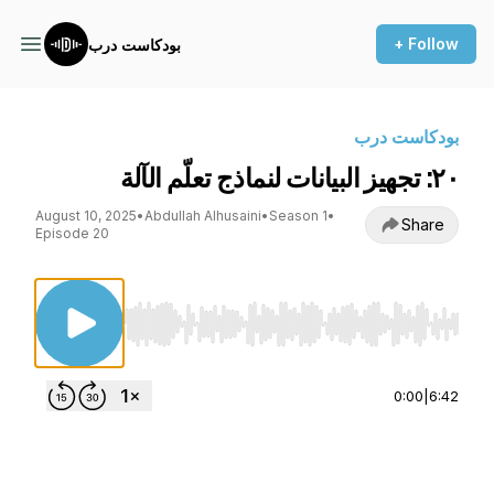
+ Follow
بودكاست درب
بودكاست درب
٢٠: تجهيز البيانات لنماذج تعلّم الآلة
August 10, 2025
•
Abdullah Alhusaini
•
Season 1
•
Share
Episode 20
Use Left/Right to seek, Home/End to jump to st
0:00
|
6:42